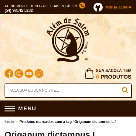
ATENDIMENTO DE SEG A SEX DAS 10H ÀS 17H
MINHA CONTA
(54) 98145-5232
SUA SACOLA TEM
0
PRODUTOS
MENU
Início
>
Produtos marcados com a tag “Origanum dictamnus L.”
Origanum dictamnus L.