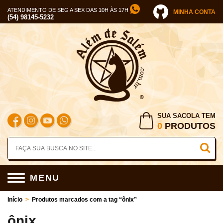
ATENDIMENTO DE SEG A SEX DAS 10H ÀS 17H
MINHA CONTA
(54) 98145-5232
SUA SACOLA TEM
0
PRODUTOS
MENU
Início
>
Produtos marcados com a tag “ônix”
ônix