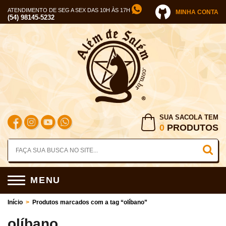
ATENDIMENTO DE SEG A SEX DAS 10H ÀS 17H
MINHA CONTA
(54) 98145-5232
SUA SACOLA TEM
0
PRODUTOS
MENU
Início
>
Produtos marcados com a tag “olíbano”
olíbano