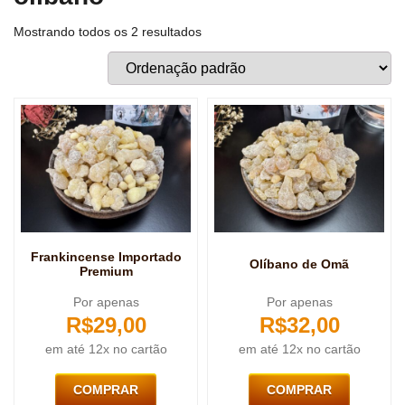
Mostrando todos os 2 resultados
Frankincense Importado
Olíbano de Omã
Premium
Por apenas
Por apenas
R$
29,00
R$
32,00
em até 12x no cartão
em até 12x no cartão
COMPRAR
COMPRAR