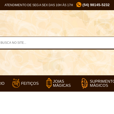
(54) 98145-5232
ATENDIMENTO DE SEG A SEX DAS 10H ÀS 17H
SUPRIMENT
JOIAS
IO
FEITIÇOS
MÁGICOS
MÁGICAS