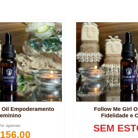
 Oil Empoderamento
Follow Me Girl O
eminino
Fidelidade e 
SEM ES
or apenas
156,00