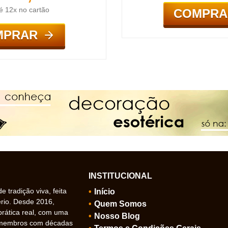
é 12x no cartão
COMPRA
MPRAR
INSTITUCIONAL
 tradição viva, feita
Início
ério. Desde 2016,
Quem Somos
prática real, com uma
Nosso Blog
 membros com décadas