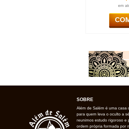
em at
CO
SOBRE
Além de Salém é uma casa de
para quem leva o oculto a s
reunimos estudo rigoroso e 
ordem própria formada por