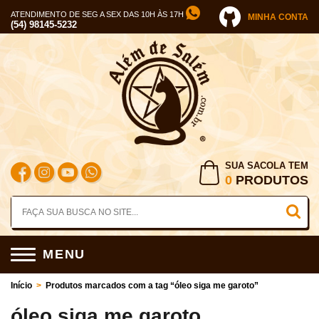
ATENDIMENTO DE SEG A SEX DAS 10H ÀS 17H
MINHA CONTA
(54) 98145-5232
SUA SACOLA TEM
0
PRODUTOS
MENU
Início
>
Produtos marcados com a tag “óleo siga me garoto”
óleo siga me garoto