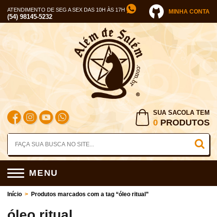
ATENDIMENTO DE SEG A SEX DAS 10H ÀS 17H
MINHA CONTA
(54) 98145-5232
SUA SACOLA TEM
0
PRODUTOS
MENU
Início
>
Produtos marcados com a tag “óleo ritual”
óleo ritual