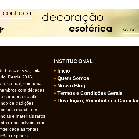
INSTITUCIONAL
 tradição viva, feita
Início
ério. Desde 2016,
Quem Somos
prática real, com uma
Nosso Blog
 membros com décadas
Termos e Condições Gerais
 curadoria de alto
Devolução, Reembolso e Cancela
undo de tradições
amos pelo mundo em
ncias e materiais raros,
ntes inacessíveis para
idelidade às fontes,
ições originais.