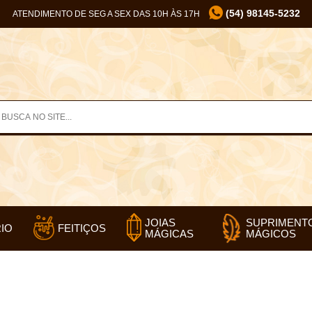
(54) 98145-5232
ATENDIMENTO DE SEG A SEX DAS 10H ÀS 17H
SUPRIMENT
JOIAS
IO
FEITIÇOS
MÁGICOS
MÁGICAS