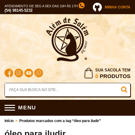
ATENDIMENTO DE SEG A SEX DAS 10H ÀS 17H
MINHA CONTA
(54) 98145-5232
SUA SACOLA TEM
0
PRODUTOS
MENU
Início
>
Produtos marcados com a tag “óleo para iludir”
óleo para iludir