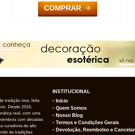
COMPRAR
INSTITUCIONAL
 tradição viva, feita
Início
ério. Desde 2016,
Quem Somos
prática real, com uma
Nosso Blog
 membros com décadas
Termos e Condições Gerais
 curadoria de alto
Devolução, Reembolso e Cancela
undo de tradições