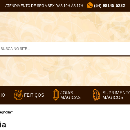
(54) 98145-5232
ATENDIMENTO DE SEG A SEX DAS 10H ÀS 17H
SUPRIMENT
JOIAS
IO
FEITIÇOS
MÁGICOS
MÁGICAS
agnolia”
ia