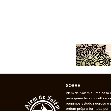
SOBRE
Além de Salém é uma casa de
para quem leva o oculto a s
reunimos estudo rigoroso e 
ordem própria formada por