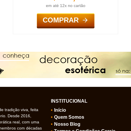
em até 12x no cartão
COMPRAR
INSTITUCIONAL
 tradição viva, feita
Início
ério. Desde 2016,
Quem Somos
prática real, com uma
Nosso Blog
 membros com décadas