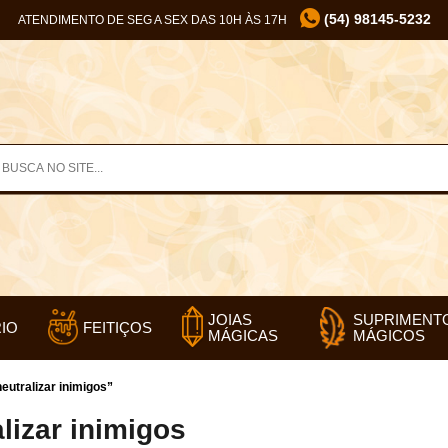
(54) 98145-5232
ATENDIMENTO DE SEG A SEX DAS 10H ÀS 17H
SUPRIMENT
JOIAS
IO
FEITIÇOS
MÁGICOS
MÁGICAS
utralizar inimigos”
lizar inimigos