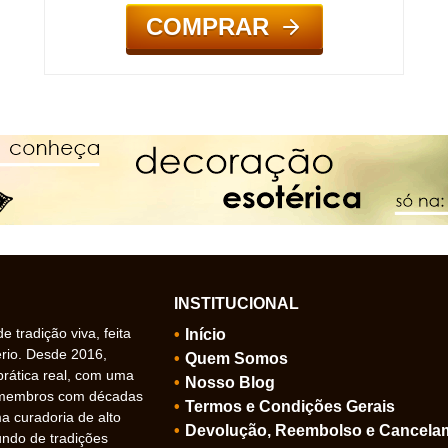
COMPRAR
INSTITUCIONAL
 tradição viva, feita
Início
ério. Desde 2016,
Quem Somos
prática real, com uma
Nosso Blog
 membros com décadas
Termos e Condições Gerais
 curadoria de alto
Devolução, Reembolso e Cancela
undo de tradições