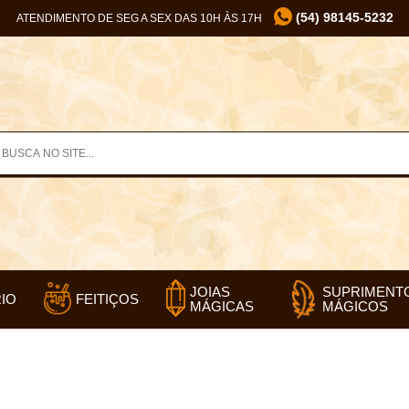
(54) 98145-5232
ATENDIMENTO DE SEG A SEX DAS 10H ÀS 17H
SUPRIMENT
JOIAS
IO
FEITIÇOS
MÁGICOS
MÁGICAS