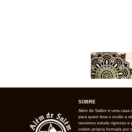
SOBRE
Além de Salém é uma casa de
para quem leva o oculto a s
reunimos estudo rigoroso e 
ordem própria formada por