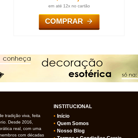
em até 12x no cartão
COMPRAR
INSTITUCIONAL
 tradição viva, feita
Início
ério. Desde 2016,
Quem Somos
prática real, com uma
Nosso Blog
 membros com décadas