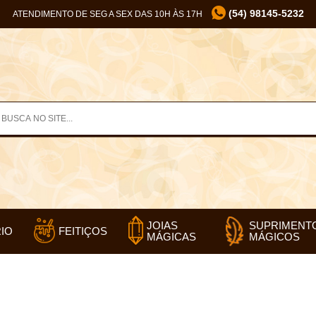
(54) 98145-5232
ATENDIMENTO DE SEG A SEX DAS 10H ÀS 17H
SUPRIMENT
JOIAS
IO
FEITIÇOS
MÁGICOS
MÁGICAS