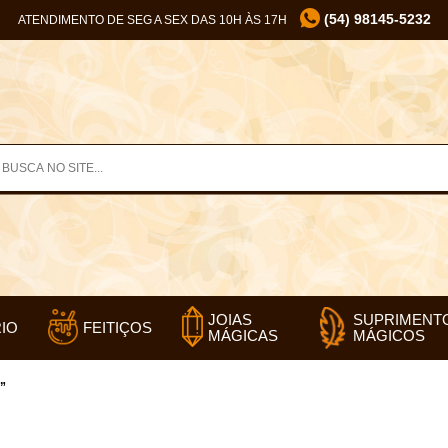
(54) 98145-5232
ATENDIMENTO DE SEG A SEX DAS 10H ÀS 17H
SUPRIMENT
JOIAS
IO
FEITIÇOS
MÁGICOS
MÁGICAS
”