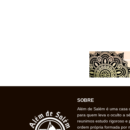
SOBRE
Além de Salém é uma casa de
para quem leva o oculto a s
reunimos estudo rigoroso e 
ordem própria formada por