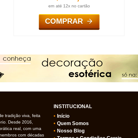
em até 12x no cartão
COMPRAR
INSTITUCIONAL
 tradição viva, feita
Início
ério. Desde 2016,
Quem Somos
prática real, com uma
Nosso Blog
 membros com décadas