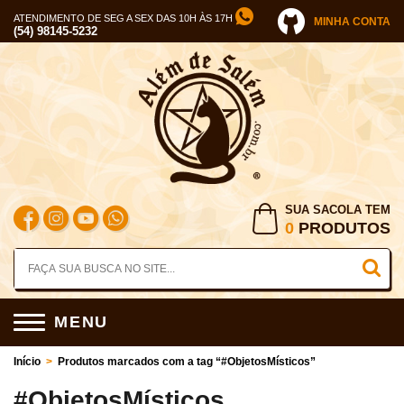
ATENDIMENTO DE SEG A SEX DAS 10H ÀS 17H
MINHA CONTA
(54) 98145-5232
SUA SACOLA TEM
0
PRODUTOS
MENU
Início
>
Produtos marcados com a tag “#ObjetosMísticos”
#ObjetosMísticos