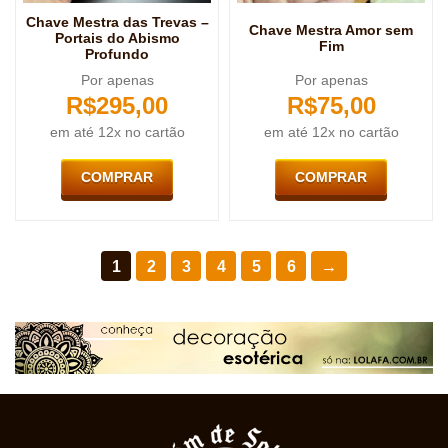
Chave Mestra das Trevas –
Chave Mestra Amor sem
Portais do Abismo
Fim
Profundo
Por apenas
Por apenas
R$
295,00
R$
75,00
em até 12x no cartão
em até 12x no cartão
COMPRAR
COMPRAR
1
2
3
4
5
6
→