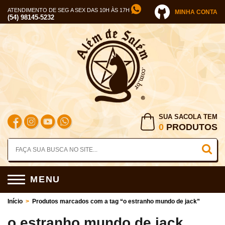
ATENDIMENTO DE SEG A SEX DAS 10H ÀS 17H
MINHA CONTA
(54) 98145-5232
SUA SACOLA TEM
0
PRODUTOS
MENU
Início
>
Produtos marcados com a tag “o estranho mundo de jack”
o estranho mundo de jack