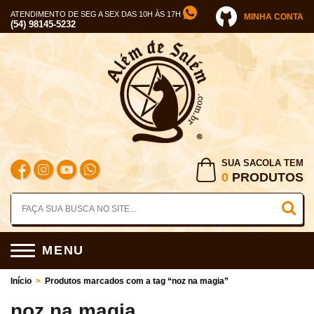
ATENDIMENTO DE SEG A SEX DAS 10H ÀS 17H
MINHA CONTA
(54) 98145-5232
SUA SACOLA TEM
0
PRODUTOS
MENU
Início
>
Produtos marcados com a tag “noz na magia”
noz na magia