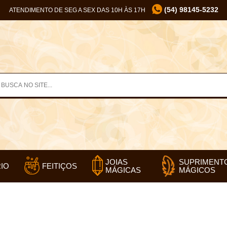
(54) 98145-5232
ATENDIMENTO DE SEG A SEX DAS 10H ÀS 17H
SUPRIMENT
JOIAS
IO
FEITIÇOS
MÁGICOS
MÁGICAS