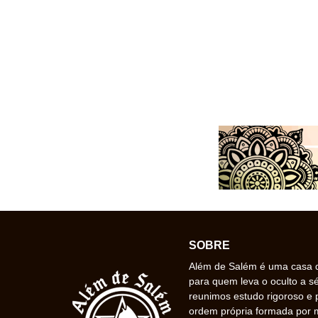
SOBRE
Além de Salém é uma casa de
para quem leva o oculto a s
reunimos estudo rigoroso e 
ordem própria formada por