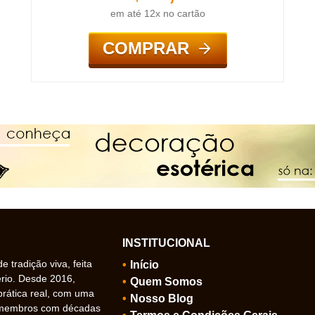
em até 12x no cartão
COMPRAR
INSTITUCIONAL
 tradição viva, feita
Início
ério. Desde 2016,
Quem Somos
prática real, com uma
Nosso Blog
 membros com décadas