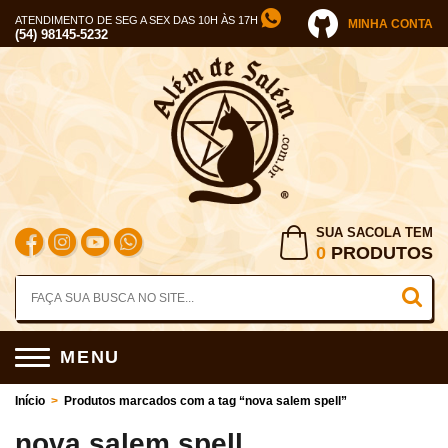
ATENDIMENTO DE SEG A SEX DAS 10H ÀS 17H
MINHA CONTA
(54) 98145-5232
SUA SACOLA TEM
0
PRODUTOS
MENU
Início
>
Produtos marcados com a tag “nova salem spell”
nova salem spell