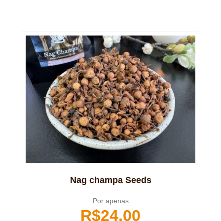
Nag champa Seeds
Por apenas
R$
24,00