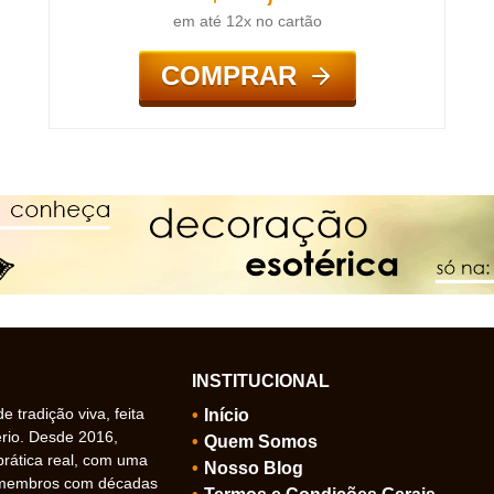
em até 12x no cartão
COMPRAR
INSTITUCIONAL
 tradição viva, feita
Início
ério. Desde 2016,
Quem Somos
prática real, com uma
Nosso Blog
 membros com décadas