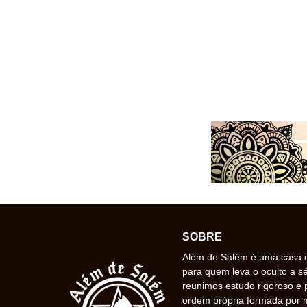
SOBRE
Além de Salém é uma casa de
para quem leva o oculto a s
reunimos estudo rigoroso e 
ordem própria formada por