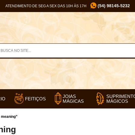
(54) 98145-5232
ATENDIMENTO DE SEG A SEX DAS 10H ÀS 17H
SUPRIMENT
JOIAS
IO
FEITIÇOS
MÁGICOS
MÁGICAS
l meaning”
ning