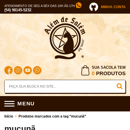
ATENDIMENTO DE SEG A SEX DAS 10H ÀS 17H
MINHA CONTA
(54) 98145-5232
SUA SACOLA TEM
0
PRODUTOS
MENU
Início
>
Produtos marcados com a tag “mucunã”
mucunã