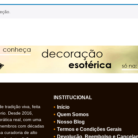
leção.
INSTITUCIONAL
 tradição viva, feita
Início
ério. Desde 2016,
Quem Somos
prática real, com uma
Nosso Blog
 membros com décadas
Termos e Condições Gerais
 curadoria de alto
Devolução, Reembolso e Cancela