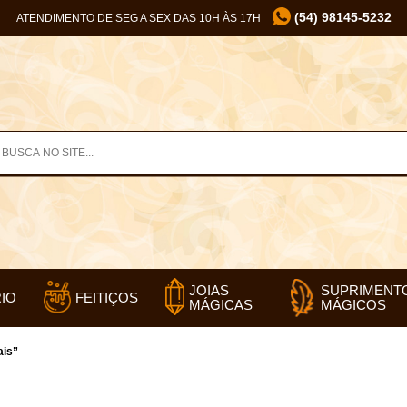
(54) 98145-5232
ATENDIMENTO DE SEG A SEX DAS 10H ÀS 17H
SUPRIMENT
JOIAS
IO
FEITIÇOS
MÁGICOS
MÁGICAS
ais”