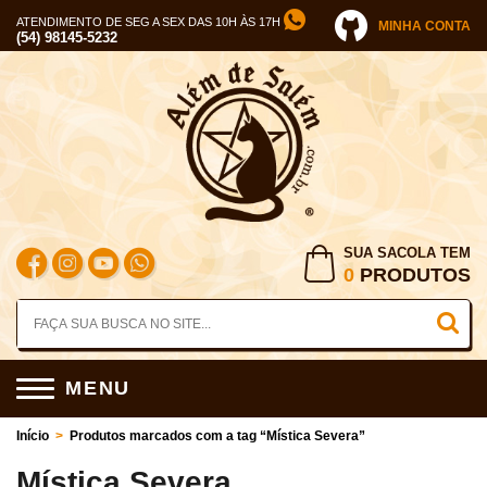
ATENDIMENTO DE SEG A SEX DAS 10H ÀS 17H
MINHA CONTA
(54) 98145-5232
SUA SACOLA TEM
0
PRODUTOS
MENU
Início
>
Produtos marcados com a tag “Mística Severa”
Mística Severa