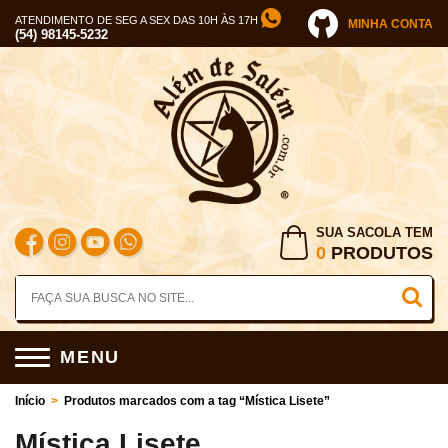
ATENDIMENTO DE SEG A SEX DAS 10H ÀS 17H
MINHA CONTA
(54) 98145-5232
SUA SACOLA TEM
0
PRODUTOS
MENU
Início
>
Produtos marcados com a tag “Mística Lisete”
Mística Lisete