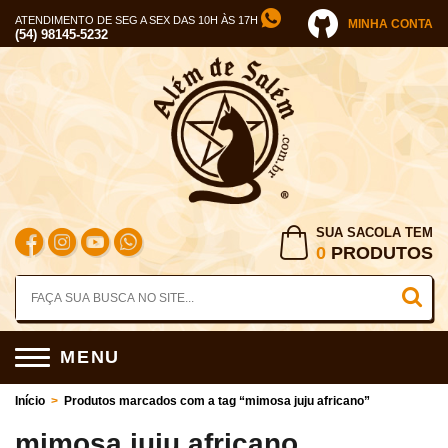
ATENDIMENTO DE SEG A SEX DAS 10H ÀS 17H
MINHA CONTA
(54) 98145-5232
SUA SACOLA TEM
0
PRODUTOS
MENU
Início
>
Produtos marcados com a tag “mimosa juju africano”
mimosa juju africano