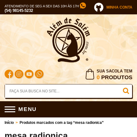
ATENDIMENTO DE SEG A SEX DAS 10H ÀS 17H
MINHA CONTA
(54) 98145-5232
SUA SACOLA TEM
0
PRODUTOS
MENU
Início
>
Produtos marcados com a tag “mesa radionica”
mesa radionica