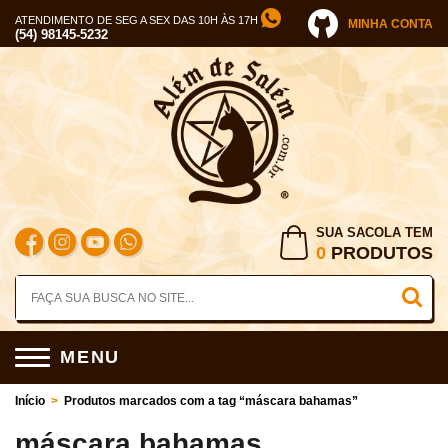
ATENDIMENTO DE SEG A SEX DAS 10H ÀS 17H
MINHA CONTA
(54) 98145-5232
SUA SACOLA TEM
0
PRODUTOS
MENU
Início
>
Produtos marcados com a tag “máscara bahamas”
máscara bahamas