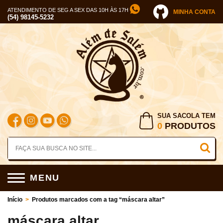
ATENDIMENTO DE SEG A SEX DAS 10H ÀS 17H
MINHA CONTA
(54) 98145-5232
SUA SACOLA TEM
0
PRODUTOS
MENU
Início
>
Produtos marcados com a tag “máscara altar”
máscara altar