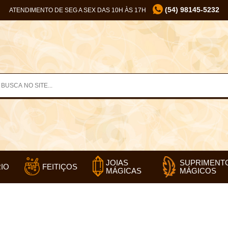
(54) 98145-5232
ATENDIMENTO DE SEG A SEX DAS 10H ÀS 17H
SUPRIMENT
JOIAS
IO
FEITIÇOS
MÁGICOS
MÁGICAS