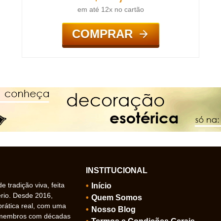
em até 12x no cartão
COMPRAR
INSTITUCIONAL
 tradição viva, feita
Início
ério. Desde 2016,
Quem Somos
prática real, com uma
Nosso Blog
 membros com décadas