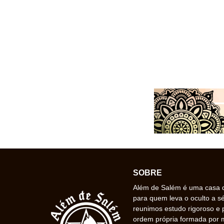
SOBRE
Além de Salém é uma casa de
para quem leva o oculto a s
reunimos estudo rigoroso e 
ordem própria formada por