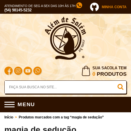
ATENDIMENTO DE SEG A SEX DAS 10H ÀS 17H
MINHA CONTA
(54) 98145-5232
SUA SACOLA TEM
0
PRODUTOS
MENU
Início
>
Produtos marcados com a tag “magia de sedução”
magia de sedução