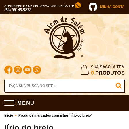
ATENDIMENTO DE SEG A SEX DAS 10H ÀS 17H
MINHA CONTA
(54) 98145-5232
SUA SACOLA TEM
0
PRODUTOS
MENU
Início
>
Produtos marcados com a tag “lírio do brejo”
lírio do brejo