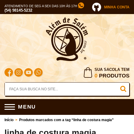
ATENDIMENTO DE SEG A SEX DAS 10H ÀS 17H
MINHA CONTA
(54) 98145-5232
SUA SACOLA TEM
0
PRODUTOS
MENU
Início
>
Produtos marcados com a tag “linha de costura magia”
linha de costura magia