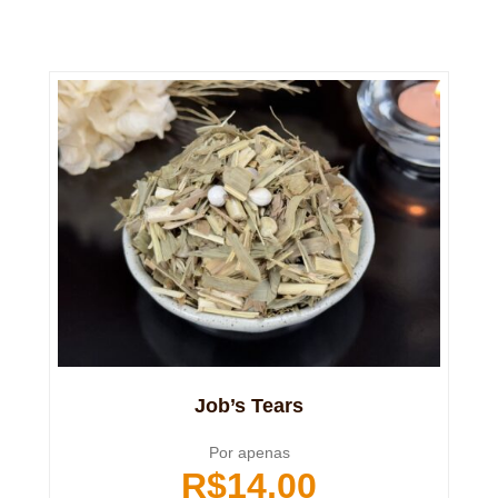
Job’s Tears
Por apenas
R$
14,00