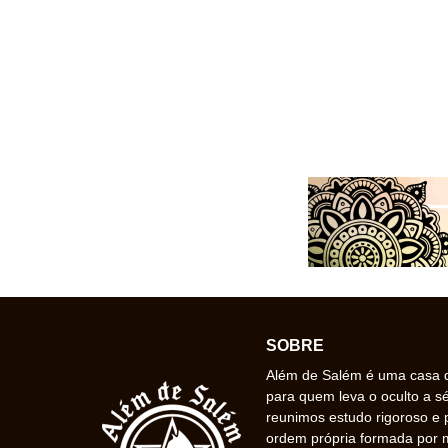
SOBRE
Além de Salém é uma casa de
para quem leva o oculto a s
reunimos estudo rigoroso e 
ordem própria formada por