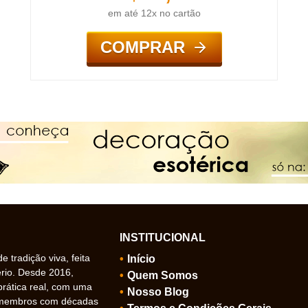
em até 12x no cartão
COMPRAR
INSTITUCIONAL
 tradição viva, feita
Início
ério. Desde 2016,
Quem Somos
prática real, com uma
Nosso Blog
 membros com décadas