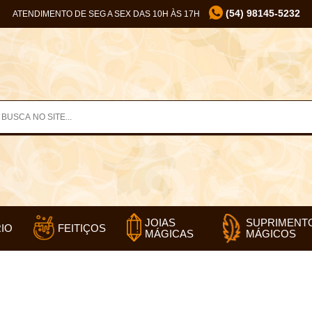
(54) 98145-5232
ATENDIMENTO DE SEG A SEX DAS 10H ÀS 17H
SUPRIMENT
JOIAS
IO
FEITIÇOS
MÁGICOS
MÁGICAS