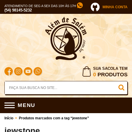
ATENDIMENTO DE SEG A SEX DAS 10H ÀS 17H
MINHA CONTA
(54) 98145-5232
SUA SACOLA TEM
0
PRODUTOS
MENU
Início
>
Produtos marcados com a tag “jewstone”
jewstone