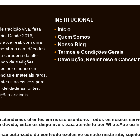
INSTITUCIONAL
 tradição viva, feita
Início
ério. Desde 2016,
Quem Somos
prática real, com uma
Nosso Blog
 membros com décadas
Termos e Condições Gerais
 curadoria de alto
Devolução, Reembolso e Cancela
undo de tradições
amos pelo mundo em
ncias e materiais raros,
ntes inacessíveis para
idelidade às fontes,
ições originais.
ão atendemos clientes em nosso escritório. Todos os nossos serv
a dúvida, estamos disponíveis para atendê-lo por WhatsApp ou E-m
não autorizado do conteúdo exclusivo contido neste site, sujeito