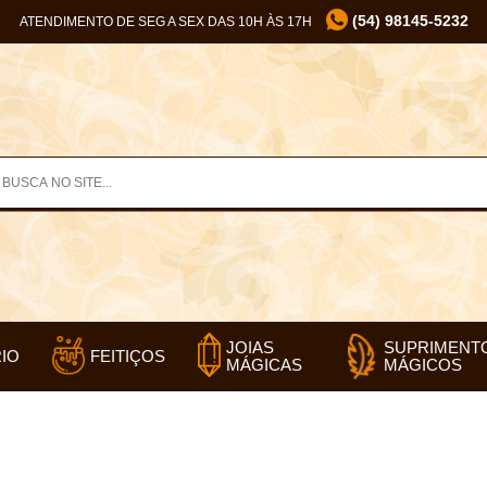
(54) 98145-5232
ATENDIMENTO DE SEG A SEX DAS 10H ÀS 17H
SUPRIMENT
JOIAS
IO
FEITIÇOS
MÁGICOS
MÁGICAS