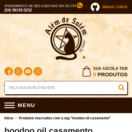
ATENDIMENTO DE SEG A SEX DAS 10H ÀS 17H
MINHA CONTA
(54) 98145-5232
SUA SACOLA TEM
0
PRODUTOS
MENU
Início
>
Produtos marcados com a tag “hoodoo oil casamento”
hoodoo oil casamento