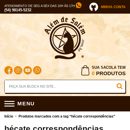
ATENDIMENTO DE SEG A SEX DAS 10H ÀS 17H
MINHA CONTA
(54) 98145-5232
SUA SACOLA TEM
0
PRODUTOS
MENU
Início
>
Produtos marcados com a tag “hécate correspondências”
hécate correspondências