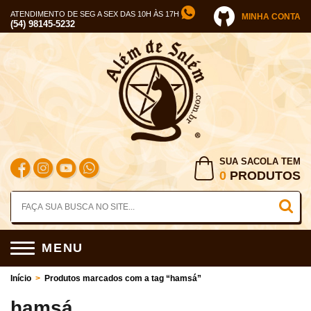
ATENDIMENTO DE SEG A SEX DAS 10H ÀS 17H
MINHA CONTA
(54) 98145-5232
SUA SACOLA TEM
0
PRODUTOS
MENU
Início
>
Produtos marcados com a tag “hamsá”
hamsá