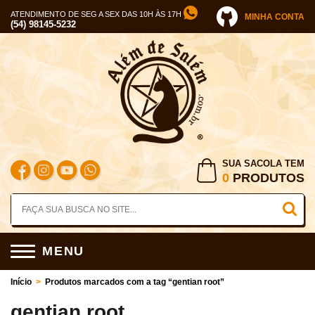
ATENDIMENTO DE SEG A SEX DAS 10H ÀS 17H
MINHA CONTA
(54) 98145-5232
SUA SACOLA TEM
0
PRODUTOS
MENU
Início
>
Produtos marcados com a tag “gentian root”
gentian root