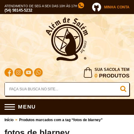
ATENDIMENTO DE SEG A SEX DAS 10H ÀS 17H
MINHA CONTA
(54) 98145-5232
SUA SACOLA TEM
0
PRODUTOS
MENU
Início
>
Produtos marcados com a tag “fotos de blarney”
fotos de blarney