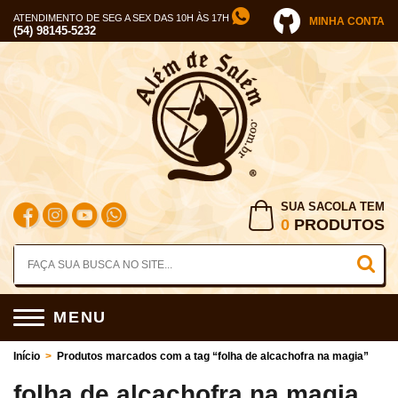
ATENDIMENTO DE SEG A SEX DAS 10H ÀS 17H
MINHA CONTA
(54) 98145-5232
SUA SACOLA TEM
0
PRODUTOS
MENU
Início
>
Produtos marcados com a tag “folha de alcachofra na magia”
folha de alcachofra na magia