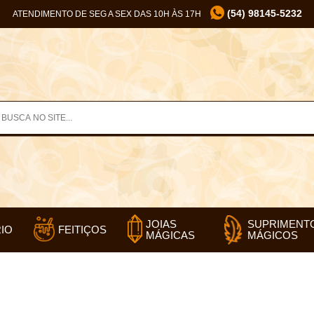
(54) 98145-5232
ATENDIMENTO DE SEG A SEX DAS 10H ÀS 17H
SUPRIMENT
JOIAS
IO
FEITIÇOS
MÁGICOS
MÁGICAS