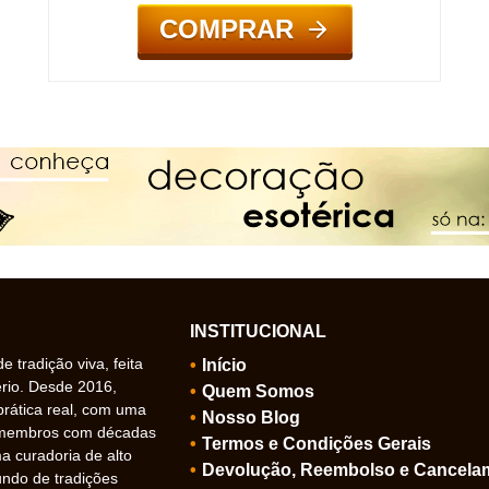
COMPRAR
INSTITUCIONAL
 tradição viva, feita
Início
ério. Desde 2016,
Quem Somos
prática real, com uma
Nosso Blog
 membros com décadas
Termos e Condições Gerais
 curadoria de alto
Devolução, Reembolso e Cancela
undo de tradições