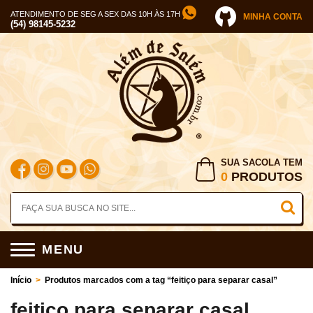
ATENDIMENTO DE SEG A SEX DAS 10H ÀS 17H
MINHA CONTA
(54) 98145-5232
SUA SACOLA TEM
0
PRODUTOS
MENU
Início
>
Produtos marcados com a tag “feitiço para separar casal”
feitiço para separar casal