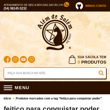
ATENDIMENTO DE SEG A SEX DAS 10H ÀS 17H
MINHA CONTA
(54) 98145-5232
SUA SACOLA TEM
0
PRODUTOS
MENU
Início
>
Produtos marcados com a tag “feitiço para conquistar poder”
feitiço para conquistar poder