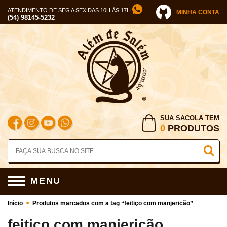
ATENDIMENTO DE SEG A SEX DAS 10H ÀS 17H
MINHA CONTA
(54) 98145-5232
SUA SACOLA TEM
0
PRODUTOS
MENU
Início
>
Produtos marcados com a tag “feitiço com manjericão”
feitiço com manjericão