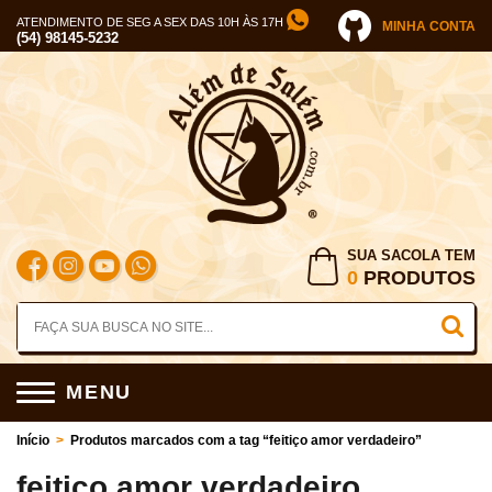
ATENDIMENTO DE SEG A SEX DAS 10H ÀS 17H
MINHA CONTA
(54) 98145-5232
SUA SACOLA TEM
0
PRODUTOS
MENU
Início
>
Produtos marcados com a tag “feitiço amor verdadeiro”
feitiço amor verdadeiro