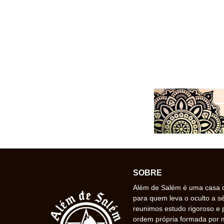
SOBRE
Além de Salém é uma casa de
para quem leva o oculto a s
reunimos estudo rigoroso e 
ordem própria formada por