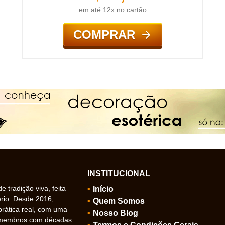
em até 12x no cartão
COMPRAR
INSTITUCIONAL
 tradição viva, feita
Início
ério. Desde 2016,
Quem Somos
prática real, com uma
Nosso Blog
 membros com décadas