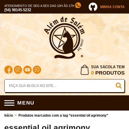
ATENDIMENTO DE SEG A SEX DAS 10H ÀS 17H
MINHA CONTA
(54) 98145-5232
SUA SACOLA TEM
0
PRODUTOS
MENU
Início
>
Produtos marcados com a tag “essential oil agrimony”
essential oil agrimony