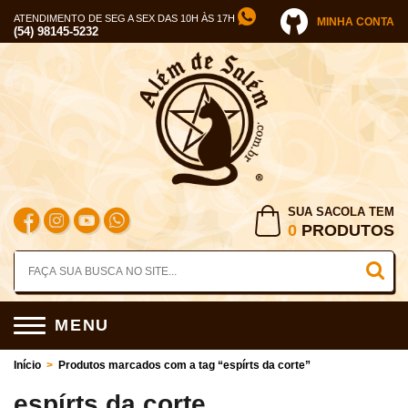
ATENDIMENTO DE SEG A SEX DAS 10H ÀS 17H
MINHA CONTA
(54) 98145-5232
SUA SACOLA TEM
0
PRODUTOS
MENU
Início
>
Produtos marcados com a tag “espírts da corte”
espírts da corte