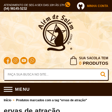
ATENDIMENTO DE SEG A SEX DAS 10H ÀS 17H
MINHA CONTA
(54) 98145-5232
SUA SACOLA TEM
0
PRODUTOS
MENU
Início
>
Produtos marcados com a tag “ervas de atração”
ervas de atração