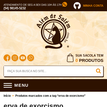
ATENDIMENTO DE SEG A SEX DAS 10H ÀS 17H
MINHA CONTA
(54) 98145-5232
SUA SACOLA TEM
0
PRODUTOS
MENU
Início
>
Produtos marcados com a tag “erva de exorcismo”
erva de exorcismo